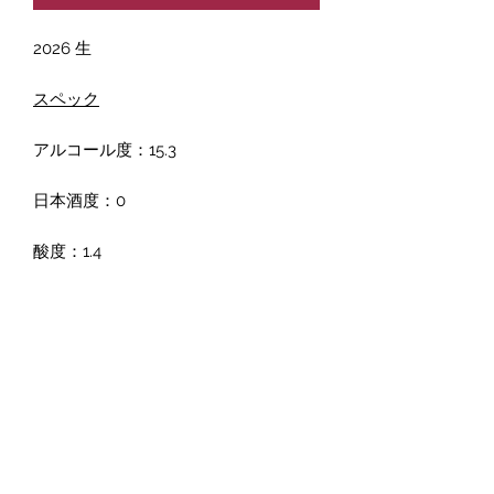
2026 生
スペック
アルコール度：15.3
日本酒度：0
酸度：1.4
アミノ酸度：0.8
飲みやすい軽い甘さとフルーティさ、
華やかな香りとすっきりとした飲み口
が特徴。生きた酵母によって、微かな
発泡が現れ始め、飲みやすくなってい