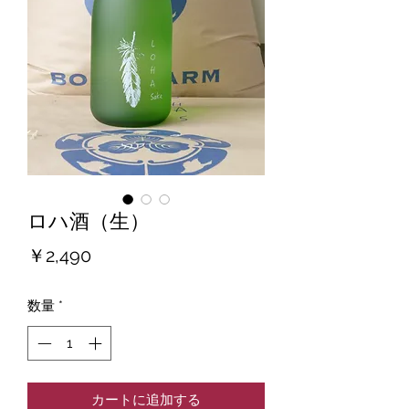
ロハ酒（生）
価
￥2,490
格
数量
*
カートに追加する