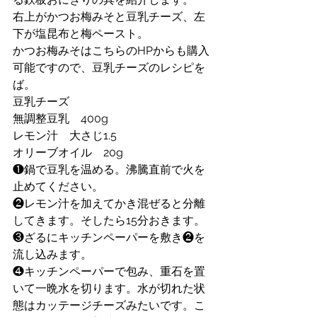
右上がかつお梅みそと豆乳チーズ、左
下が塩昆布と梅ペースト。
かつお梅みそはこちらのHPからも購入
可能ですので、豆乳チーズのレシピを
ば。
豆乳チーズ
無調整豆乳　400g
レモン汁　大さじ1.5
オリーブオイル　20g
❶鍋で豆乳を温める。沸騰直前で火を
止めてください。
❷レモン汁を加えてかき混ぜると分離
してきます。そしたら15分おきます。
❸ざるにキッチンペーパーを敷き❷を
流し込みます。
❹キッチンペーパーで包み、重石を置
いて一晩水を切ります。水が切れた状
態はカッテージチーズみたいです。こ